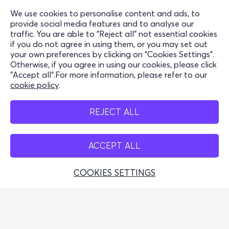
Support
We use cookies to personalise content and ads, to
Stay Connected
provide social media features and to analyse our
traffic. You are able to "Reject all" not essential cookies
if you do not agree in using them, or you may set out
your own preferences by clicking on "Cookies Settings".
Otherwise, if you agree in using our cookies, please click
Mobile App
"Accept all".For more information, please refer to our
cookie policy
.
REJECT ALL
Cash Points
ACCEPT ALL
COOKIES SETTINGS
Greek Tourism Organisation (Autorisierte Lizenz GTO:
0259Ε60000449100)
© 2026 more.com