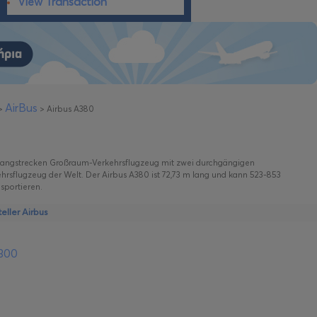
View Transaction
AirBus
>
>
Airbus A380
es Langstrecken Großraum-Verkehrsflugzeug mit zwei durchgängigen
kehrsflugzeug der Welt. Der Airbus A380 ist 72,73 m lang und kann 523-853
nsportieren.
ller Airbus
-300