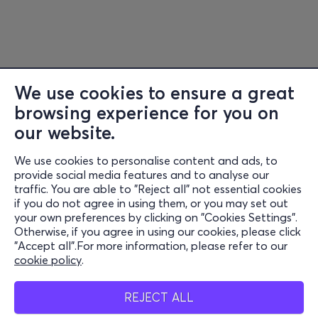
We use cookies to ensure a great
browsing experience for you on
Information
our website.
Support
We use cookies to personalise content and ads, to
Stay Connected
provide social media features and to analyse our
traffic. You are able to "Reject all" not essential cookies
if you do not agree in using them, or you may set out
your own preferences by clicking on "Cookies Settings".
Otherwise, if you agree in using our cookies, please click
Mobile App
"Accept all".For more information, please refer to our
cookie policy
.
REJECT ALL
Cash Points