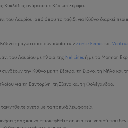
ές Κυκλάδες ανάμεσα σε Κέα και Σέριφο.
νι του Λαυρίου, από όπου το ταξίδι για Κύθνο διαρκεί περί
ην Κύθνο πραγματοποιούν πλοία των
Zante Ferries
και
Ventour
μάνι του Λαυρίου με πλοία της
Nel Lines
ή με το Marmari Exp
υνδέουν την Κύθνο με τη Σέριφο, τη Σίφνο, τη Μήλο και τ
οίου για τη Σαντορίνη, τη Σίκινο και τη Φολέγανδρο.
μετακινηθείτε άνετα με τα τοπικά λεωφορεία.
κινήσεις σας και να επισκεφθείτε σημεία του νησιού που δε
ικό όχημα αυτοκίνητο ή μηχανή.