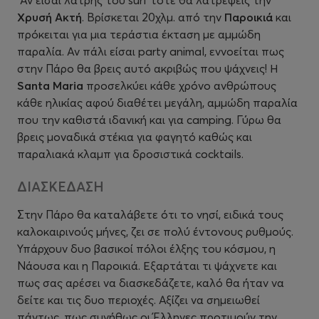
Αν είσαι λάτρης του
surf
τότε θα λατρέψεις την
Χρυσή Ακτή
. Βρίσκεται 20χλμ. από την
Παροικιά
και
πρόκειται για μια τεράστια έκταση με αμμώδη
παραλία. Αν πάλι είσαι
party
animal
, εννοείται πως
στην Πάρο θα βρεις αυτό ακριβώς που ψάχνεις! Η
Santa
Maria
προσελκύει κάθε χρόνο ανθρώπους
κάθε ηλικίας αφού διαθέτει μεγάλη, αμμώδη παραλία
που την καθιστά ιδανική και για
camping
. Γύρω θα
βρεις μοναδικά στέκια για φαγητό καθώς και
παραλιακά κλαμπ για δροσιστικά
cocktails
.
ΔΙΑΣΚΕΔΑΣΗ
Στην Πάρο θα καταλάβετε ότι το νησί, ειδικά τους
καλοκαιρινούς μήνες, ζει σε πολύ έντονους ρυθμούς.
Υπάρχουν δυο βασικοί πόλοι έλξης του κόσμου, η
Νάουσα και η Παροικιά. Εξαρτάται τι ψάχνετε και
πως σας αρέσει να διασκεδάζετε, καλό θα ήταν να
δείτε και τις δυο περιοχές. Αξίζει να σημειωθεί
πάντως, πως συνήθως οι Έλληνες προτιμούν την