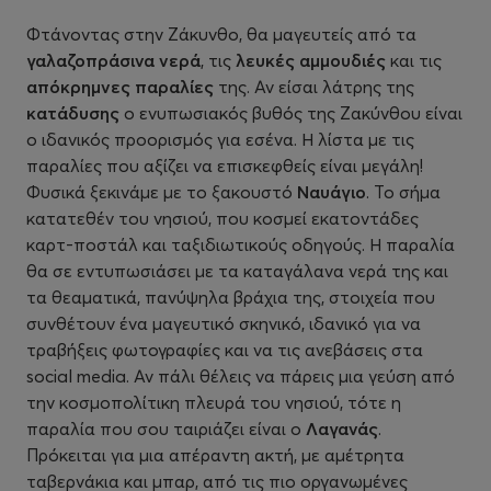
Φτάνοντας στην Ζάκυνθο, θα μαγευτείς από τα
γαλαζοπράσινα νερά
, τις
λευκές αμμουδιές
και τις
απόκρημνες παραλίες
της. Αν είσαι λάτρης της
κατάδυσης
ο ενυπωσιακός βυθός της Ζακύνθου είναι
ο ιδανικός προορισμός για εσένα. Η λίστα με τις
παραλίες που αξίζει να επισκεφθείς είναι μεγάλη!
Φυσικά ξεκινάμε με το ξακουστό
Ναυάγιο
. Το σήμα
κατατεθέν του νησιού, που κοσμεί εκατοντάδες
καρτ-ποστάλ και ταξιδιωτικούς οδηγούς. Η παραλία
θα σε εντυπωσιάσει με τα καταγάλανα νερά της και
τα θεαματικά, πανύψηλα βράχια της, στοιχεία που
συνθέτουν ένα μαγευτικό σκηνικό, ιδανικό για να
τραβήξεις φωτογραφίες και να τις ανεβάσεις στα
social media. Αν πάλι θέλεις να πάρεις μια γεύση από
την κοσμοπολίτικη πλευρά του νησιού, τότε η
παραλία που σου ταιριάζει είναι ο
Λαγανάς
.
Πρόκειται για μια απέραντη ακτή, με αμέτρητα
ταβερνάκια και μπαρ, από τις πιο οργανωμένες