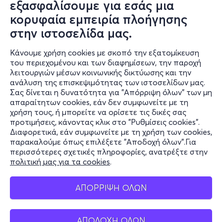
εξασφαλίσουμε για εσάς μια
κορυφαία εμπειρία πλοήγησης
στην ιστοσελίδα μας.
Κάνουμε χρήση cookies με σκοπό την εξατομίκευση
Πληροφορίες
του περιεχομένου και των διαφημίσεων, την παροχή
λειτουργιών μέσων κοινωνικής δικτύωσης και την
Υποστήριξη
ανάλυση της επισκεψιμότητας των ιστοσελίδων μας.
Σας δίνεται η δυνατότητα για "Απόρριψη όλων" των μη
Stay Connected
απαραίτητων cookies, εάν δεν συμφωνείτε με τη
χρήση τους, ή μπορείτε να ορίσετε τις δικές σας
προτιμήσεις, κάνοντας κλικ στο "Ρυθμίσεις cookies".
Διαφορετικά, εάν συμφωνείτε με τη χρήση των cookies,
παρακαλούμε όπως επιλέξετε "Αποδοχή όλων".Για
Mobile app
περισσότερες σχετικές πληροφορίες, ανατρέξτε στην
πολιτική μας για τα cookies
.
ΑΠΟΡΡΙΨΗ ΟΛΩΝ
Φυσικά σημεία
ΑΠΟΔΟΧΗ ΟΛΩΝ