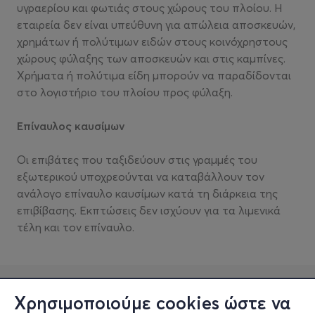
υγραερίου και φωτιάς στους χώρους του πλοίου. Η
εταιρεία δεν είναι υπεύθυνη για απώλεια αποσκευών,
χρημάτων ή πολύτιμων ειδών στους κοινόχρηστους
χώρους φύλαξης των αποσκευών και στις καμπίνες.
Χρήματα ή πολύτιμα είδη μπορούν να παραδίδονται
στο λογιστήριο του πλοίου προς φύλαξη.
Επίναυλος καυσίμων
Οι επιβάτες που ταξιδεύουν στις γραμμές του
εξωτερικού υποχρεούνται να καταβάλλουν τον
ανάλογο επίναυλο καυσίμων κατά τη διάρκεια της
επιβίβασης. Εκπτώσεις δεν ισχύουν για τα λιμενικά
τέλη και τον επίναυλο.
Χρησιμοποιούμε cookies ώστε να