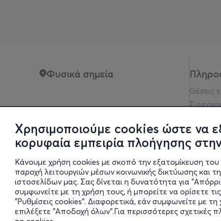
Φυσικά σημεία
Πληρο
Θέσεις 
Συνεργα
Όροι xρ
Χρησιμοποιούμε cookies ώστε να ε
Πολιτικ
κορυφαία εμπειρία πλοήγησης στην
Νομική 
Οδηγίες
Κάνουμε χρήση cookies με σκοπό την εξατομίκευση του 
Οικονομι
παροχή λειτουργιών μέσων κοινωνικής δικτύωσης και τ
ιστοσελίδων μας. Σας δίνεται η δυνατότητα για "Απόρρ
Ρυθμίσει
συμφωνείτε με τη χρήση τους, ή μπορείτε να ορίσετε τις
"Ρυθμίσεις cookies". Διαφορετικά, εάν συμφωνείτε με τ
επιλέξετε "Αποδοχή όλων".Για περισσότερες σχετικές 
Αδειοδοτη