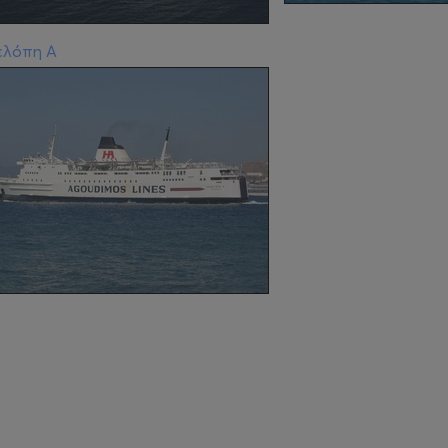
ελόπη Α