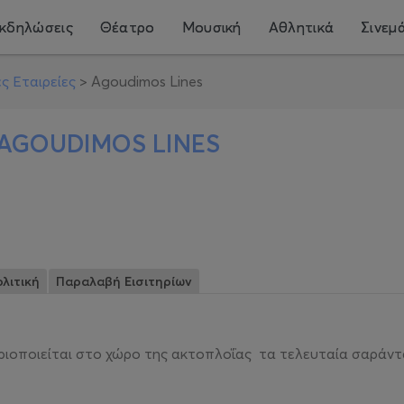
κδηλώσεις
Θέατρο
Μουσική
Αθλητικά
Σινεμ
ς Εταιρείες
>
Agoudimos Lines
AGOUDIMOS LINES
λιτική
Παραλαβή Εισιτηρίων
ριοποιείται στο χώρο της ακτοπλοΐας τα τελευταία σαράν