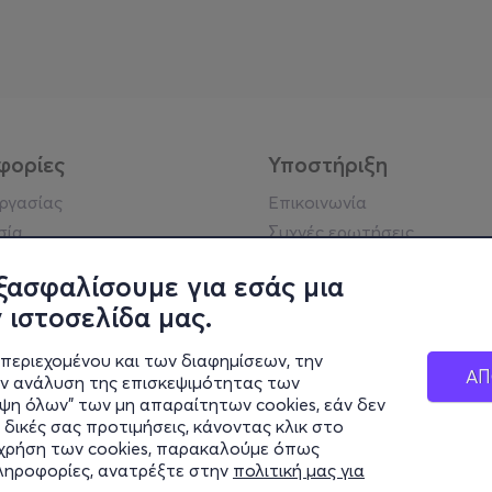
φορίες
Υποστήριξη
εργασίας
Επικοινωνία
σία
Συχνές ερωτήσεις
ήσης
ξασφαλίσουμε για εσάς μια
ή απορρήτου
 ιστοσελίδα μας.
σημείωση
 κοινότητας
περιεχομένου και των διαφημίσεων, την
ΑΠ
κά στοιχεία
ην ανάλυση της επισκεψιμότητας των
ιψη όλων" των μη απαραίτητων cookies, εάν δεν
ς cookies
 δικές σας προτιμήσεις, κάνοντας κλικ στο
η χρήση των cookies, παρακαλούμε όπως
πληροφορίες, ανατρέξτε στην
πολιτική μας για
μένο Γραφείο Γενικού Τουρισμού (Σήμα Λειτουργίας ΕΟΤ: 0259Ε60