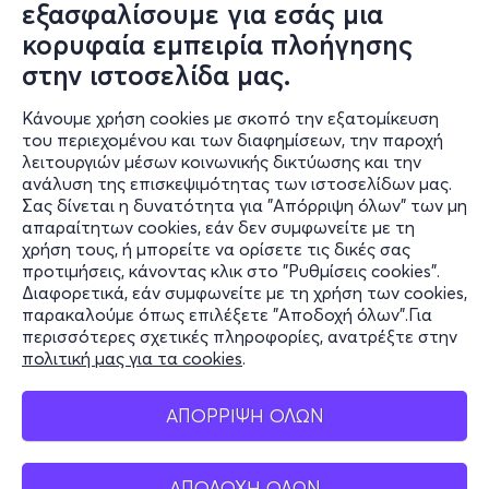
εξασφαλίσουμε για εσάς μια
κορυφαία εμπειρία πλοήγησης
στην ιστοσελίδα μας.
Κάνουμε χρήση cookies με σκοπό την εξατομίκευση
Πληροφορίες
του περιεχομένου και των διαφημίσεων, την παροχή
λειτουργιών μέσων κοινωνικής δικτύωσης και την
Υποστήριξη
ανάλυση της επισκεψιμότητας των ιστοσελίδων μας.
Σας δίνεται η δυνατότητα για "Απόρριψη όλων" των μη
Stay Connected
απαραίτητων cookies, εάν δεν συμφωνείτε με τη
χρήση τους, ή μπορείτε να ορίσετε τις δικές σας
προτιμήσεις, κάνοντας κλικ στο "Ρυθμίσεις cookies".
Διαφορετικά, εάν συμφωνείτε με τη χρήση των cookies,
παρακαλούμε όπως επιλέξετε "Αποδοχή όλων".Για
Mobile app
περισσότερες σχετικές πληροφορίες, ανατρέξτε στην
πολιτική μας για τα cookies
.
ΑΠΟΡΡΙΨΗ ΟΛΩΝ
Φυσικά σημεία
ΑΠΟΔΟΧΗ ΟΛΩΝ