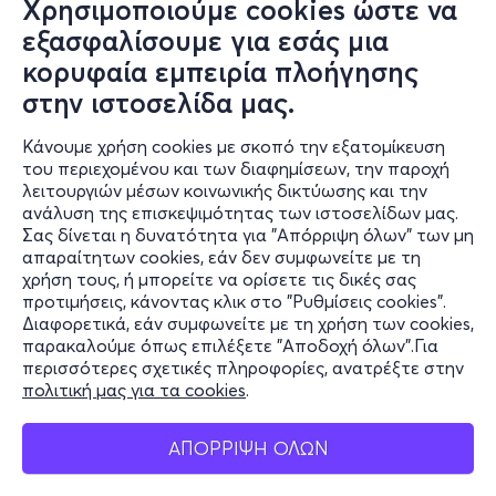
Χρησιμοποιούμε cookies ώστε να
εξασφαλίσουμε για εσάς μια
κορυφαία εμπειρία πλοήγησης
στην ιστοσελίδα μας.
Κάνουμε χρήση cookies με σκοπό την εξατομίκευση
Πληροφορίες
του περιεχομένου και των διαφημίσεων, την παροχή
λειτουργιών μέσων κοινωνικής δικτύωσης και την
Υποστήριξη
ανάλυση της επισκεψιμότητας των ιστοσελίδων μας.
Σας δίνεται η δυνατότητα για "Απόρριψη όλων" των μη
Stay Connected
απαραίτητων cookies, εάν δεν συμφωνείτε με τη
χρήση τους, ή μπορείτε να ορίσετε τις δικές σας
προτιμήσεις, κάνοντας κλικ στο "Ρυθμίσεις cookies".
Διαφορετικά, εάν συμφωνείτε με τη χρήση των cookies,
παρακαλούμε όπως επιλέξετε "Αποδοχή όλων".Για
Mobile app
περισσότερες σχετικές πληροφορίες, ανατρέξτε στην
πολιτική μας για τα cookies
.
ΑΠΟΡΡΙΨΗ ΟΛΩΝ
Φυσικά σημεία