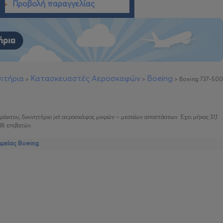
Προβολή παραγγελίας
ιτήρια
Κατασκευαστές Αεροσκαφών
Boeing
>
>
>
Boeing 737-500
ράκτου, δικινητήριο jet αεροσκάφος μικρών – μεσαίων αποστάσεων. Έχει μήκος 31,1
38 επιβατών.
ιρείας Boeing