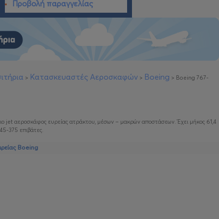
Προβολή παραγγελίας
ιτήρια
Κατασκευαστές Αεροσκαφών
Boeing
>
>
>
Boeing 767-
ριο jet αεροσκάφος ευρείας ατράκτου, μέσων – μακρών αποστάσεων. Έχει μήκος 61,4
45-375 επιβάτες.
ιρείας Boeing