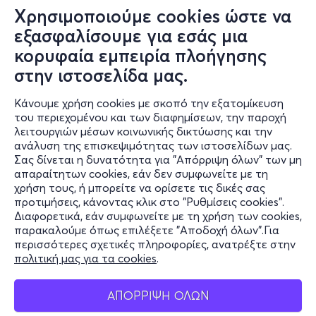
Χρησιμοποιούμε cookies ώστε να
εξασφαλίσουμε για εσάς μια
κορυφαία εμπειρία πλοήγησης
στην ιστοσελίδα μας.
Κάνουμε χρήση cookies με σκοπό την εξατομίκευση
Πληροφορίες
του περιεχομένου και των διαφημίσεων, την παροχή
λειτουργιών μέσων κοινωνικής δικτύωσης και την
Υποστήριξη
ανάλυση της επισκεψιμότητας των ιστοσελίδων μας.
Σας δίνεται η δυνατότητα για "Απόρριψη όλων" των μη
Stay Connected
απαραίτητων cookies, εάν δεν συμφωνείτε με τη
χρήση τους, ή μπορείτε να ορίσετε τις δικές σας
προτιμήσεις, κάνοντας κλικ στο "Ρυθμίσεις cookies".
Διαφορετικά, εάν συμφωνείτε με τη χρήση των cookies,
παρακαλούμε όπως επιλέξετε "Αποδοχή όλων".Για
Mobile app
περισσότερες σχετικές πληροφορίες, ανατρέξτε στην
πολιτική μας για τα cookies
.
ΑΠΟΡΡΙΨΗ ΟΛΩΝ
Φυσικά σημεία