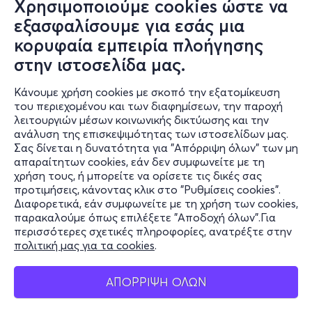
Χρησιμοποιούμε cookies ώστε να
εξασφαλίσουμε για εσάς μια
κορυφαία εμπειρία πλοήγησης
στην ιστοσελίδα μας.
Κάνουμε χρήση cookies με σκοπό την εξατομίκευση
Πληροφορίες
του περιεχομένου και των διαφημίσεων, την παροχή
λειτουργιών μέσων κοινωνικής δικτύωσης και την
Υποστήριξη
ανάλυση της επισκεψιμότητας των ιστοσελίδων μας.
Σας δίνεται η δυνατότητα για "Απόρριψη όλων" των μη
Stay Connected
απαραίτητων cookies, εάν δεν συμφωνείτε με τη
χρήση τους, ή μπορείτε να ορίσετε τις δικές σας
προτιμήσεις, κάνοντας κλικ στο "Ρυθμίσεις cookies".
Διαφορετικά, εάν συμφωνείτε με τη χρήση των cookies,
παρακαλούμε όπως επιλέξετε "Αποδοχή όλων".Για
Mobile app
περισσότερες σχετικές πληροφορίες, ανατρέξτε στην
πολιτική μας για τα cookies
.
ΑΠΟΡΡΙΨΗ ΟΛΩΝ
Φυσικά σημεία