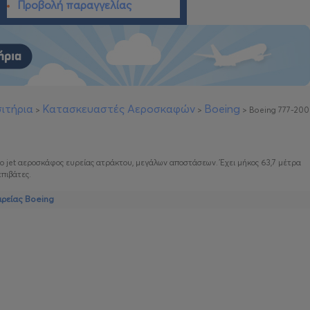
Προβολή παραγγελίας
ιτήρια
Κατασκευαστές Αεροσκαφών
Boeing
>
>
>
Boeing 777-200
ριο jet αεροσκάφος ευρείας ατράκτου, μεγάλων αποστάσεων. Έχει μήκος 63,7 μέτρα
πιβάτες.
ιρείας Boeing