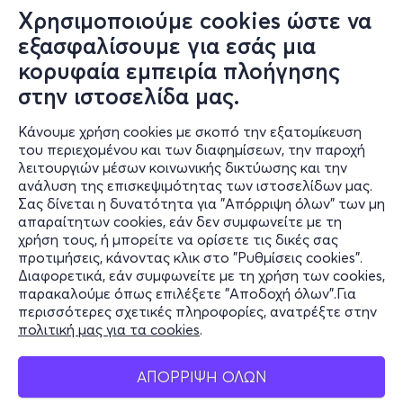
Χρησιμοποιούμε cookies ώστε να
εξασφαλίσουμε για εσάς μια
κορυφαία εμπειρία πλοήγησης
στην ιστοσελίδα μας.
Κάνουμε χρήση cookies με σκοπό την εξατομίκευση
Πληροφορίες
του περιεχομένου και των διαφημίσεων, την παροχή
λειτουργιών μέσων κοινωνικής δικτύωσης και την
Υποστήριξη
ανάλυση της επισκεψιμότητας των ιστοσελίδων μας.
Σας δίνεται η δυνατότητα για "Απόρριψη όλων" των μη
Stay Connected
απαραίτητων cookies, εάν δεν συμφωνείτε με τη
χρήση τους, ή μπορείτε να ορίσετε τις δικές σας
προτιμήσεις, κάνοντας κλικ στο "Ρυθμίσεις cookies".
Διαφορετικά, εάν συμφωνείτε με τη χρήση των cookies,
παρακαλούμε όπως επιλέξετε "Αποδοχή όλων".Για
Mobile app
περισσότερες σχετικές πληροφορίες, ανατρέξτε στην
πολιτική μας για τα cookies
.
ΑΠΟΡΡΙΨΗ ΟΛΩΝ
Φυσικά σημεία