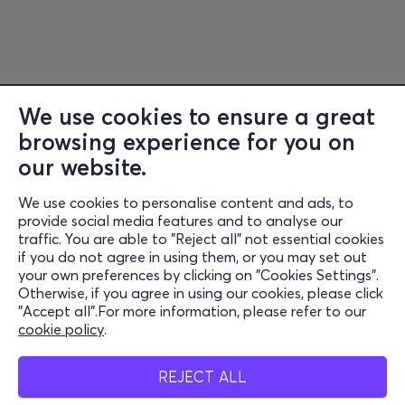
We use cookies to ensure a great
browsing experience for you on
Information
our website.
Support
We use cookies to personalise content and ads, to
Stay Connected
provide social media features and to analyse our
traffic. You are able to "Reject all" not essential cookies
if you do not agree in using them, or you may set out
your own preferences by clicking on "Cookies Settings".
Otherwise, if you agree in using our cookies, please click
Mobile App
"Accept all".For more information, please refer to our
cookie policy
.
REJECT ALL
Cash Points