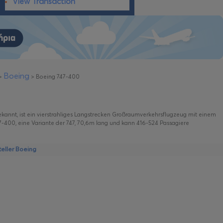
View Transaction
Boeing
>
>
Boeing 747-400
ekannt, ist ein vierstrahliges Langstrecken Großraumverkehrsflugzeug mit einem
7-400, eine Variante der 747, 70,6m lang und kann 416-524 Passagiere
eller Boeing