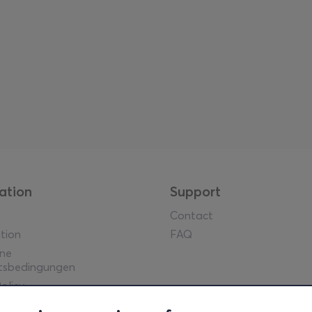
ation
Support
Contact
tion
FAQ
ine
tsbedingungen
olicy
he Hinweise