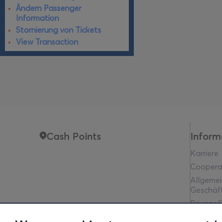
Ändern Passenger
Information
Stornierung von Tickets
View Transaction
Cash Points
Inform
Karriere
Coopera
Allgeme
Geschäf
Privacy P
Rechtlic