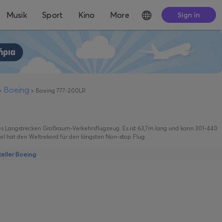
Musik
Sport
Kino
More
Sign in
Boeing
>
>
Boeing 777-200LR
ges Langstrecken Großraum-Verkehrsflugzeug. Es ist 63,7m lang und kann 301-440
el hat den Weltrekord für den längsten Non-stop Flug.
eller Boeing