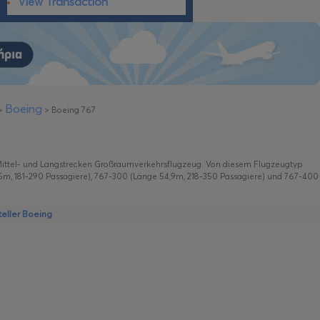
View Transaction
Boeing
>
>
Boeing 767
s Mittel- und Langstrecken Großraumverkehrsflugzeug. Von diesem Flugzeugtyp
,5m, 181-290 Passagiere), 767-300 (Länge 54,9m, 218-350 Passagiere) und 767-400
eller Boeing