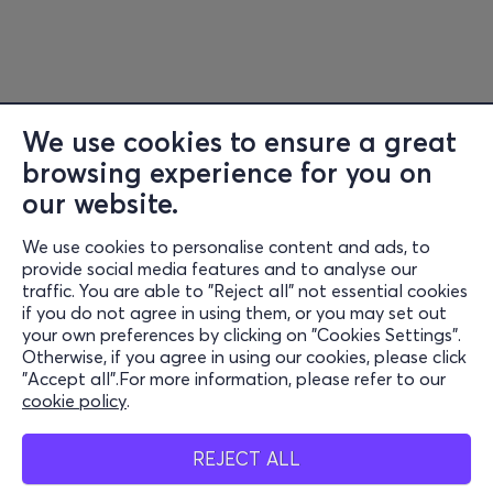
We use cookies to ensure a great
browsing experience for you on
Information
our website.
Support
We use cookies to personalise content and ads, to
Stay Connected
provide social media features and to analyse our
traffic. You are able to "Reject all" not essential cookies
if you do not agree in using them, or you may set out
your own preferences by clicking on "Cookies Settings".
Otherwise, if you agree in using our cookies, please click
Mobile App
"Accept all".For more information, please refer to our
cookie policy
.
REJECT ALL
Cash Points