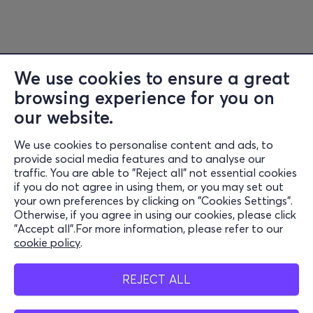
We use cookies to ensure a great
browsing experience for you on
Information
our website.
Support
We use cookies to personalise content and ads, to
Stay Connected
provide social media features and to analyse our
traffic. You are able to "Reject all" not essential cookies
if you do not agree in using them, or you may set out
your own preferences by clicking on "Cookies Settings".
Otherwise, if you agree in using our cookies, please click
Mobile App
"Accept all".For more information, please refer to our
cookie policy
.
REJECT ALL
Cash Points