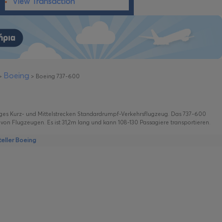
View Transaction
Boeing
>
>
Boeing 737-600
liges Kurz- und Mittelstrecken Standardrumpf-Verkehrsflugzeug. Das 737-600
von Flugzeugen. Es ist 31,2m lang und kann 108-130 Passagiere transportieren.
eller Boeing