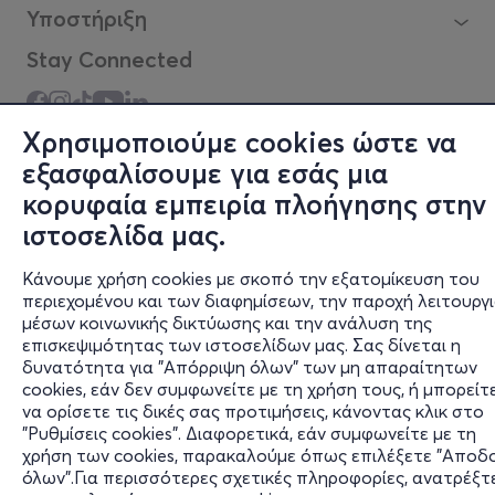
Υποστήριξη
Stay Connected
Χρησιμοποιούμε cookies ώστε να
Mobile app
εξασφαλίσουμε για εσάς μια
κορυφαία εμπειρία πλοήγησης στην
ιστοσελίδα μας.
Φυσικά σημεία
Κάνουμε χρήση cookies με σκοπό την εξατομίκευση του
περιεχομένου και των διαφημίσεων, την παροχή λειτουργ
μέσων κοινωνικής δικτύωσης και την ανάλυση της
επισκεψιμότητας των ιστοσελίδων μας. Σας δίνεται η
δυνατότητα για "Απόρριψη όλων" των μη απαραίτητων
cookies, εάν δεν συμφωνείτε με τη χρήση τους, ή μπορείτ
να ορίσετε τις δικές σας προτιμήσεις, κάνοντας κλικ στο
Αδειοδοτημένο Γραφείο Γενικού Τουρισμού (Σήμα
"Ρυθμίσεις cookies". Διαφορετικά, εάν συμφωνείτε με τη
Λειτουργίας ΕΟΤ: 0259Ε60000449100)
χρήση των cookies, παρακαλούμε όπως επιλέξετε "Αποδ
όλων".Για περισσότερες σχετικές πληροφορίες, ανατρέξτ
© 2026 more.com