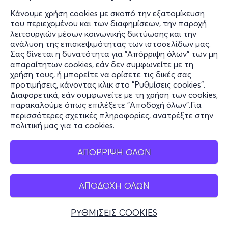
παρέχουν ειδικό χώρο για την καθημερινή
Κάνουμε χρήση cookies με σκοπό την εξατομίκευση
του περιεχομένου και των διαφημίσεων, την παροχή
υγιεινή των ζώων συντροφιάς.
λειτουργιών μέσων κοινωνικής δικτύωσης και την
Ασυνόδευτα ζώα συντροφιάς δεν γίνονται
ανάλυση της επισκεψιμότητας των ιστοσελίδων μας.
δεκτά.
Σας δίνεται η δυνατότητα για "Απόρριψη όλων" των μη
απαραίτητων cookies, εάν δεν συμφωνείτε με τη
χρήση τους, ή μπορείτε να ορίσετε τις δικές σας
προτιμήσεις, κάνοντας κλικ στο "Ρυθμίσεις cookies".
Διαφορετικά, εάν συμφωνείτε με τη χρήση των cookies,
παρακαλούμε όπως επιλέξετε "Αποδοχή όλων".Για
περισσότερες σχετικές πληροφορίες, ανατρέξτε στην
πολιτική μας για τα cookies
.
ΑΠΟΡΡΙΨΗ ΟΛΩΝ
ΑΠΟΔΟΧΗ ΟΛΩΝ
ΡΥΘΜΙΣΕΙΣ COOKIES
Πληροφορίες