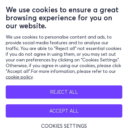
We use cookies to ensure a great
browsing experience for you on
Information
our website.
Support
We use cookies to personalise content and ads, to
Stay Connected
provide social media features and to analyse our
traffic. You are able to "Reject all" not essential cookies
if you do not agree in using them, or you may set out
your own preferences by clicking on "Cookies Settings".
Otherwise, if you agree in using our cookies, please click
Mobile App
"Accept all".For more information, please refer to our
cookie policy
.
REJECT ALL
Cash Points
ACCEPT ALL
COOKIES SETTINGS