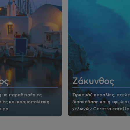
ος
Ζάκυνθος
 με παραδεισένιες
Τιρκουάζ παραλίες, ατελ
ιές και κοσμοπολίτικη
διασκέδαση και η «φωλιά»
ιρα.
χελωνών Caretta caretta