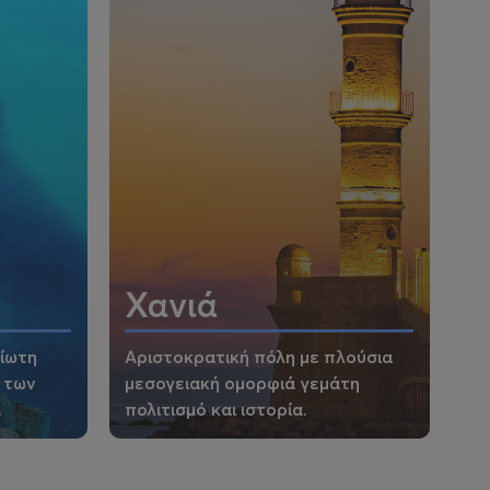
Χανιά
είωτη
Αριστοκρατική πόλη με πλούσια
 των
μεσογειακή ομορφιά γεμάτη
.
πολιτισμό και ιστορία.