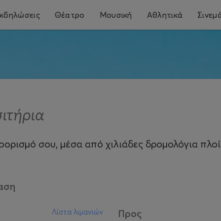
κδηλώσεις
Θέατρο
Μουσική
Αθλητικά
Σινεμ
σιτήρια
ορισμό σου, μέσα από χιλιάδες δρομολόγια πλοίω
αση
Λίστα λιμανιών
Προς